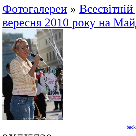
Фотогалереи
»
Всесвітній 
вересня 2010 року на Май
back