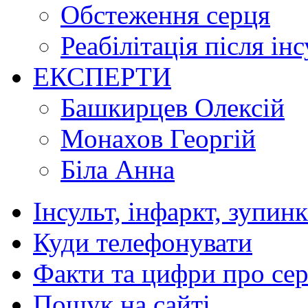
Обстеження серця
Реабілітація після ін
ЕКСПЕРТИ
Башкирцев Олексій
Монахов Георгій
Біла Анна
Інсульт, інфаркт, зупин
Куди телефонувати
Факти та цифри про се
Пошук на сайті