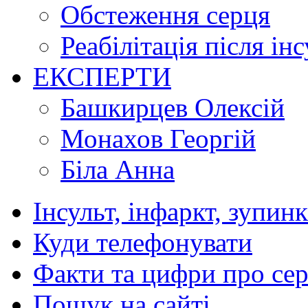
Обстеження серця
Реабілітація після ін
ЕКСПЕРТИ
Башкирцев Олексій
Монахов Георгій
Біла Анна
Інсульт, інфаркт, зупин
Куди телефонувати
Факти та цифри про се
Пошук на сайті