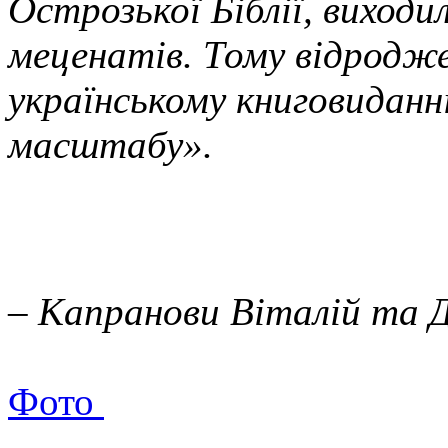
Острозької Біблії, виходи
меценатів. Тому відродж
українському книговиданні
масштабу».
– Капранови Віталій та 
Фото