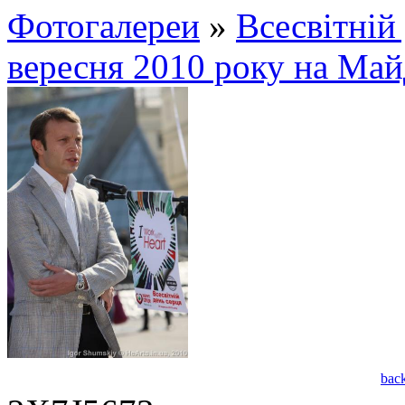
Фотогалереи
»
Всесвітній 
вересня 2010 року на Май
bac