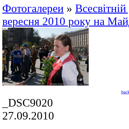
Фотогалереи
»
Всесвітній 
вересня 2010 року на Май
bac
_DSC9020
27.09.2010