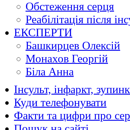
Обстеження серця
Реабілітація після ін
ЕКСПЕРТИ
Башкирцев Олексій
Монахов Георгій
Біла Анна
Інсульт, інфаркт, зупин
Куди телефонувати
Факти та цифри про се
Пошук на сайті