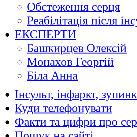
Обстеження серця
Реабілітація після ін
ЕКСПЕРТИ
Башкирцев Олексій
Монахов Георгій
Біла Анна
Інсульт, інфаркт, зупин
Куди телефонувати
Факти та цифри про се
Пошук на сайті