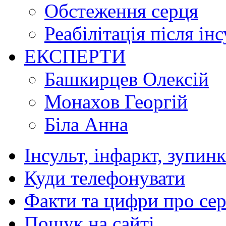
Обстеження серця
Реабілітація після ін
ЕКСПЕРТИ
Башкирцев Олексій
Монахов Георгій
Біла Анна
Інсульт, інфаркт, зупин
Куди телефонувати
Факти та цифри про се
Пошук на сайті