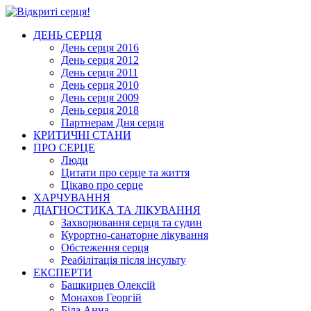
ДЕНЬ СЕРЦЯ
День серця 2016
День серця 2012
День серця 2011
День серця 2010
День серця 2009
День серця 2018
Партнерам Дня серця
КРИТИЧНІ СТАНИ
ПРО СЕРЦЕ
Люди
Цитати про серце та життя
Цікаво про серце
ХАРЧУВАННЯ
ДІАГНОСТИКА ТА ЛІКУВАННЯ
Захворювання серця та судин
Курортно-cанаторне лікування
Обстеження серця
Реабілітація після інсульту
ЕКСПЕРТИ
Башкирцев Олексій
Монахов Георгій
Біла Анна