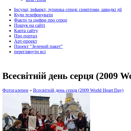
Інсульт, інфаркт, зупинка серця: симптоми, швидкі дії
Куди телефонувати
Факти та цифри про серце
Пошук на сайті
Карта сайту
Про портал
Арт-проект
Проект "Зелений пакет"
переглянути всі
Всесвітній день серця (2009 W
Фотогалереи
»
Всесвітній день серця (2009 World Heart Day)