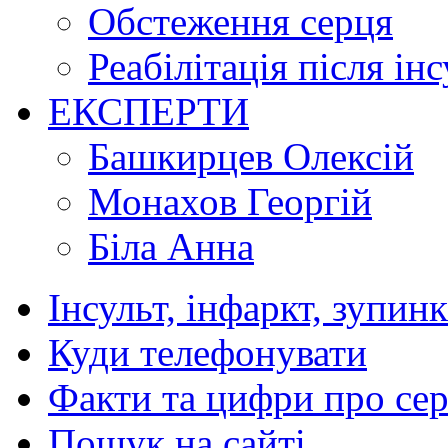
Обстеження серця
Реабілітація після ін
ЕКСПЕРТИ
Башкирцев Олексій
Монахов Георгій
Біла Анна
Інсульт, інфаркт, зупин
Куди телефонувати
Факти та цифри про се
Пошук на сайті