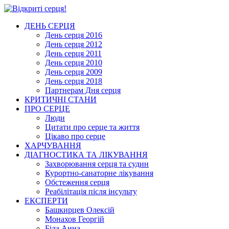
ДЕНЬ СЕРЦЯ
День серця 2016
День серця 2012
День серця 2011
День серця 2010
День серця 2009
День серця 2018
Партнерам Дня серця
КРИТИЧНІ СТАНИ
ПРО СЕРЦЕ
Люди
Цитати про серце та життя
Цікаво про серце
ХАРЧУВАННЯ
ДІАГНОСТИКА ТА ЛІКУВАННЯ
Захворювання серця та судин
Курортно-cанаторне лікування
Обстеження серця
Реабілітація після інсульту
ЕКСПЕРТИ
Башкирцев Олексій
Монахов Георгій
Біла Анна