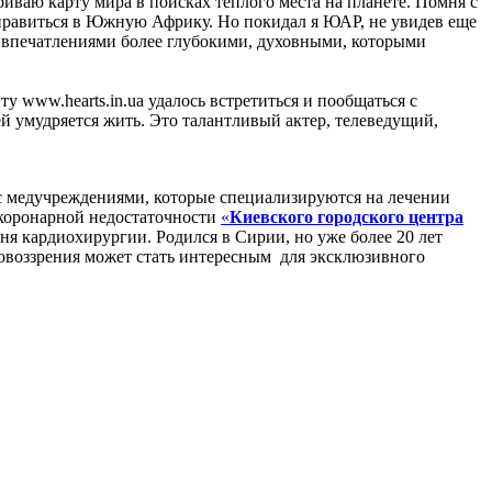
иваю карту мира в поисках теплого места на планете. Помня с
 отправиться в Южную Африку. Но покидал я ЮАР, не увидев еще
ый впечатлениями более глубокими, духовными, которыми
 www.hearts.in.ua удалось встретиться и пообщаться с
ней умудряется жить. Это талантливый актер, телеведущий,
 с медучреждениями, которые специализируются на лечении
 коронарной недостаточности
«
Киевского городского центра
я кардиохирургии. Родился в Сирии, но уже более 20 лет
ровоззрения может стать интересным для эксклюзивного