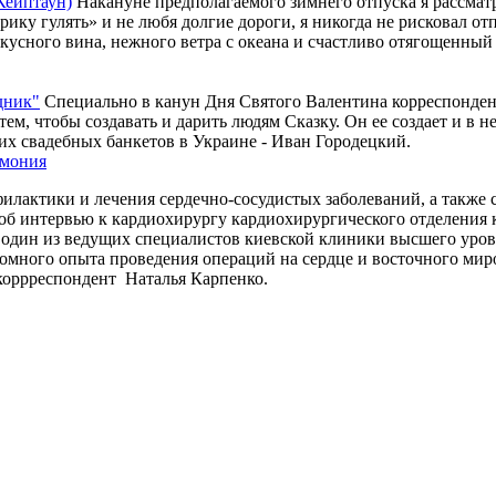
Кейптаун)
Накануне предполагаемого зимнего отпуска я рассматр
Африку гулять» и не любя долгие дороги, я никогда не рисковал
, вкусного вина, нежного ветра с океана и счастливо отягощенн
дник"
Специально в канун Дня Святого Валентина корреспонденту
тем, чтобы создавать и дарить людям Сказку. Он ее создает и в 
их свадебных банкетов в Украине - Иван Городецкий.
рмония
офилактики и лечения сердечно-сосудистых заболеваний, а также
 об интервью к кардиохирургу кардиохирургического отделения
один из ведущих специалистов киевской клиники высшего уровн
громного опыта проведения операций на сердце и восточного ми
 коррреспондент Наталья Карпенко.