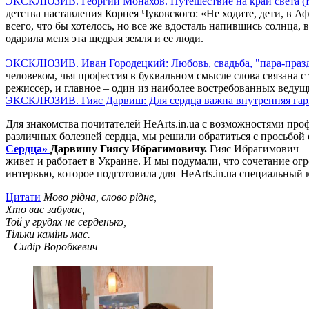
ЭКСКЛЮЗИВ. Георгий Монахов. Путешествие на край света (
детства наставления Корнея Чуковского: «Не ходите, дети, в 
всего, что бы хотелось, но все же вдосталь напившись солнца
одарила меня эта щедрая земля и ее люди.
ЭКСКЛЮЗИВ. Иван Городецкий: Любовь, свадьба, "пара-праз
человеком, чья профессия в буквальном смысле слова связана с 
режиссер, и главное – один из наиболее востребованных ведущ
ЭКСКЛЮЗИВ. Гияс Дарвиш: Для сердца важна внутренняя га
Для знакомства почитателей HeArts.in.ua с возможностями пр
различных болезней сердца, мы решили обратиться с просьбой
Сердца»
Дарвишу Гиясу Ибрагимовичу.
Гияс Ибрагимович – 
живет и работает в Украине. И мы подумали, что сочетание о
интервью, которое подготовила для HeArts.in.ua специальный
Цитати
Мово рідна, слово рідне,
Хто вас забуває,
Той у грудях не серденько,
Тільки камінь має.
– Сидір Воробкевич