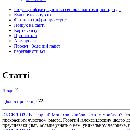
Інсульт, інфаркт, зупинка серця: симптоми, швидкі дії
Куди телефонувати
Факти та цифри про серце
Пошук на сайті
Карта сайту
Про портал
Арт-проект
Проект "Зелений пакет"
переглянути всі
Статті
(4)
Люди
(29)
Цікаво про серце
ЭКСКЛЮЗИВ. Георгий Монахов: Любовь - это самообман?
Гео
прекрасным чувством юмора, Георгий Александрович щедро дел
преуспевающим". Больше узнать о нем, уникальном человеке, п