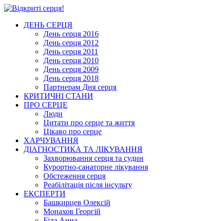
ДЕНЬ СЕРЦЯ
День серця 2016
День серця 2012
День серця 2011
День серця 2010
День серця 2009
День серця 2018
Партнерам Дня серця
КРИТИЧНІ СТАНИ
ПРО СЕРЦЕ
Люди
Цитати про серце та життя
Цікаво про серце
ХАРЧУВАННЯ
ДІАГНОСТИКА ТА ЛІКУВАННЯ
Захворювання серця та судин
Курортно-cанаторне лікування
Обстеження серця
Реабілітація після інсульту
ЕКСПЕРТИ
Башкирцев Олексій
Монахов Георгій
Біла Анна