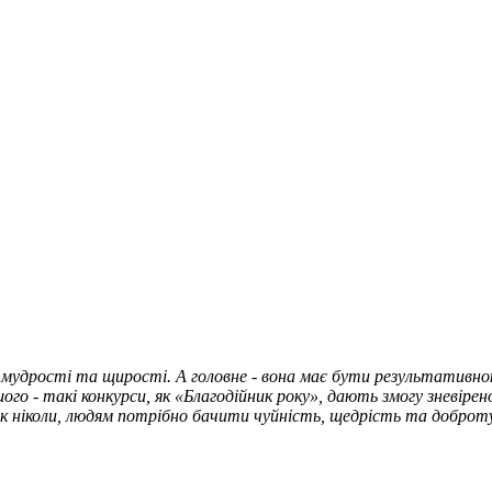
є мудрості та щирості. А головне - вона має бути результативною
ого - такі конкурси, як «Благодійник року», дають змогу зневіре
 як ніколи, людям потрібно бачити чуйність, щедрість та доброт