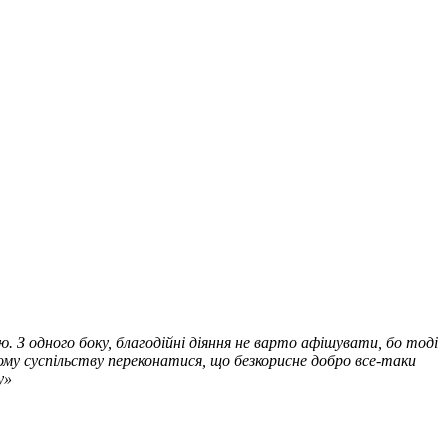
. З одного боку, благодійні діяння не варто афішувати, бо тоді
ному суспільству переконатися, що безкорисне добро все-таки
у»