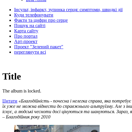
Інсульт, інфаркт, зупинка серця: симптоми, швидкі дії
Куди телефонувати
Факти та цифри про серце
Пошук на сайті
Карта сайту
Про портал
Арт-проект
Проект "Зелений пакет"
переглянути всі
Title
The album is locked.
Цитати
«Благодійність - почесна і нелегка справа, яка потребу
їх уже не можна віднести до справжнього альтруїзму. Але з інш
існує, а людські чесноти досі цінуються та шануються. Зараз,
– Благодійник року 2010