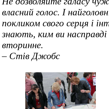
Не дозволяйте галасу чуж
власний голос. І найголов
покликом свого серця і ін
знають, ким ви насправді
вторинне.
– Стів Джобс