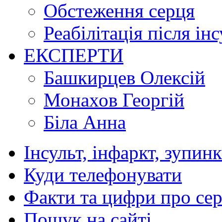
Обстеження серця
Реабілітація після ін
ЕКСПЕРТИ
Башкирцев Олексій
Монахов Георгій
Біла Анна
Інсульт, інфаркт, зупин
Куди телефонувати
Факти та цифри про се
Пошук на сайті