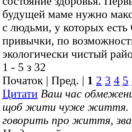
состояние здоровья. Перв
будущей маме нужно мак
с людьми, у которых ест
привычки, по возможности
экологически чистый райо
1 - 5 з 32
Початок | Пред. |
1
2
3
4
5
Цитати
Ваш час обмежени
щоб жити чуже життя. У
говорить про життя, зва