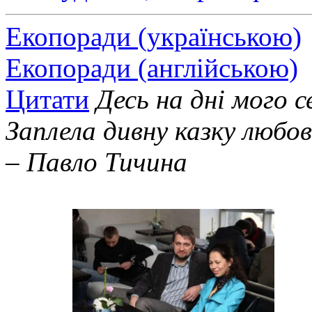
Екопоради (українською)
Екопоради (англійською)
Цитати
Десь на дні мого с
Заплела дивну казку любов
– Павло Тичина