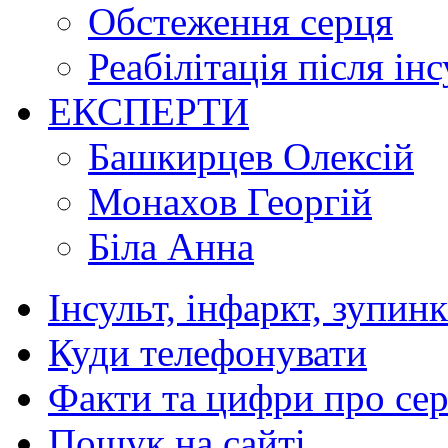
Обстеження серця
Реабілітація після ін
ЕКСПЕРТИ
Башкирцев Олексій
Монахов Георгій
Біла Анна
Інсульт, інфаркт, зупин
Куди телефонувати
Факти та цифри про се
Пошук на сайті